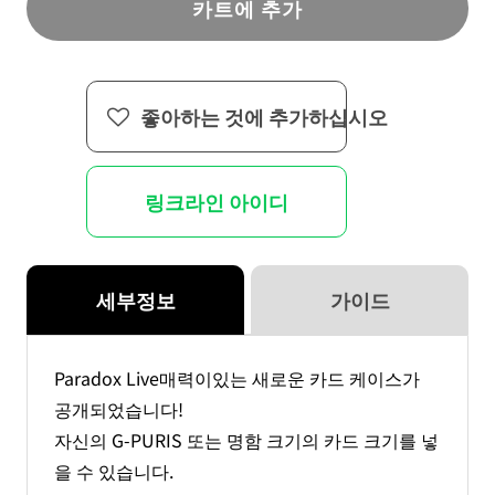
카트에 추가
료
료
된
된
카
카
드
드
좋아하는 것에 추가하십시오
케
케
이
이
스
스
링크라인 아이디
수
수
량
량
줄
늘
임
림
세부정보
가이드
Paradox Live매력이있는 새로운 카드 케이스가
공개되었습니다!
자신의 G-PURIS 또는 명함 크기의 카드 크기를 넣
을 수 있습니다.