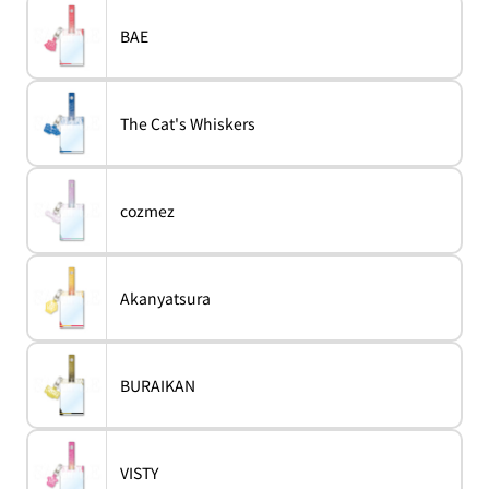
품
BAE
variant
BAE
절
이
거
나
구
품
The Cat's Whiskers
매
variant
The
절
할
Cat's
이
수
Whiskers
거
없
나
는
구
이
품
cozmez
매
variant
cozmez
형
절
할
상
이
수
품
거
없
나
는
구
이
품
Akanyatsura
매
variant
Akanyatsura
형
절
할
상
이
수
품
거
없
나
는
구
이
품
BURAIKAN
매
variant
BURAIKAN
형
절
할
상
이
수
품
거
없
나
는
구
이
품
VISTY
매
variant
VISTY
형
절