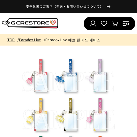
콘텐츠
좋
로 건너
夏季休業のご案内（発送・お問い合わせについて）
아
뛰기
로
하
카
그
는
트
인
목
TOP
Paradox Live
Paradox Live 매료 된 카드 케이스
록