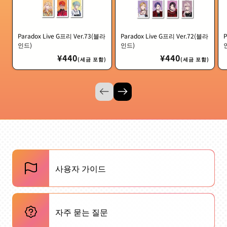
Paradox Live G프리 Ver.73(블라
Paradox Live G프리 Ver.72(블라
P
인드)
인드)
정
¥440
정
¥440
(세금 포함)
(세금 포함)
가
가
사용자 가이드
자주 묻는 질문