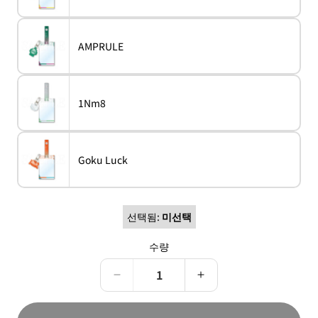
할
상
이
수
품
거
없
나
는
구
이
품
AMPRULE
매
variant
AMPRULE
형
절
할
상
이
수
품
거
없
나
는
구
이
품
1Nm8
매
variant
1Nm8
형
절
할
상
이
수
품
거
없
나
는
구
이
품
Goku Luck
매
variant
Goku
형
절
할
Luck
상
이
수
품
거
없
나
는
구
이
선택됨:
미선택
매
형
할
상
수
품
수량
없
는
이
형
Paradox
Paradox
상
Live
Live
품
매
매