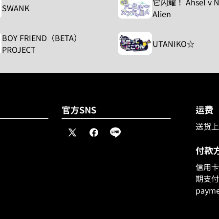
它闪耀！ Ahsel v 
SWANK
Alien
BOY FRIEND（BETA）
UTANIKO☆
PROJECT
官方SNS
运费
送货上门
X（推
脸
线
特）
书
付款
信用卡(
期支付P
paym