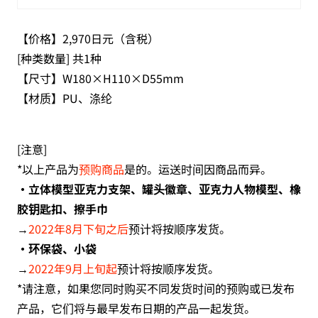
【价格】2,970日元（含税）
[种类数量] 共1种
【尺寸】W180×H110×D55mm
【材质】PU、涤纶
[注意]
*以上产品为
预购商品
是的。运送时间因商品而异。
・立体模型亚克力支架、罐头徽章、亚克力人物模型、橡
胶钥匙扣、擦手巾
→
2022年8月下旬之后
预计将按顺序发货。
・环保袋、小袋
→
2022年9月上旬起
预计将按顺序发货。
*请注意，如果您同时购买不同发货时间的预购或已发布
产品，它们将与最早发布日期的产品一起发货。