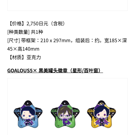
【价格】2,750日元（含税）
[种类数量] 共1种
[尺寸] 带框架：210 x 297mm，组装后：约。宽185×深
45×高140mm
【材质】亚克力
GOALOUS5× 黑美罐头徽章（星形/百叶窗）