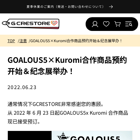
跳到内
夏季休業のご案内（発送・お問い合わせについて）
收
容
藏
购
登
夹
物
录
列
车
表
TOP
注意
GOALOUS5×Kuromi合作商品预约开始＆纪念展举办！
GOALOUS5×Kuromi合作商品预约
开始＆纪念展举办！
2022.06.23
通常情况下GCRESTORE非常感谢您的惠顾。
从 2022 年 6 月 23 日起GOALOUS5x Kuromi 合作商品
现已接受预订。