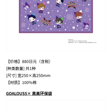
【价格】880日元（含税）
[种类数量] 共1种
[尺寸] 宽250×高250mm
【材质】100%棉
GOALOUS5× 黑美环保袋