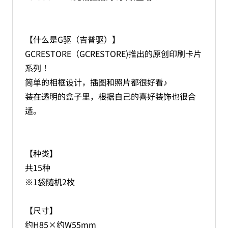
【什么是G驱（吉普驱）】
GCRESTORE（GCRESTORE)推出的原创印刷卡片
系列！
简单的相框设计，插图和照片都很好看♪
装在透明的盒子里，根据自己的喜好装饰也很合
适。
【种类】
共15种
※1袋随机2枚
【尺寸】
约H85×约W55mm