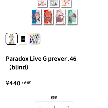
Paradox Live G prever .46
（blind）
定
¥440
（含税）
價
數量