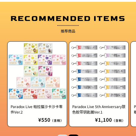
RECOMMENDED ITEMS
推荐商品
Paradox Live 帕拉猫沙卡沙卡零
Paradox Live 5th Anniversary银
P
件Ver.2
色胶带钥匙圈Ver.1
定
¥550
定
¥1,100
（含税）
（含税）
價
價