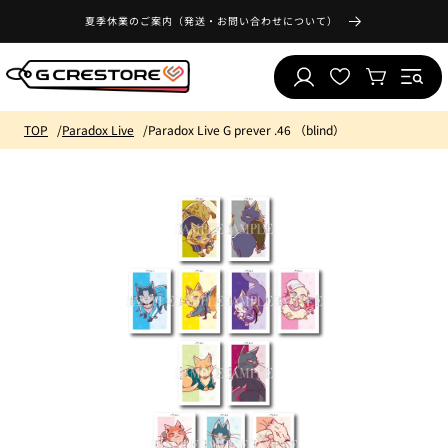
跳至內
最
夏季休業のご案内（発送・お問い合わせについて）
容
喜
購
登
歡
物
入
的
車
列
TOP
Paradox Live
Paradox Live G prever .46 （blind）
表