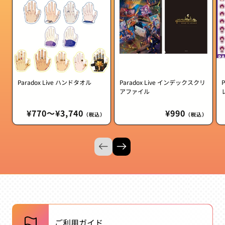
Paradox Live ハンドタオル
Paradox Live インデックスクリ
アファイル
通
¥770〜¥3,740
通
¥990
（税込）
（税込）
常
常
価
価
格
格
ご利用ガイド