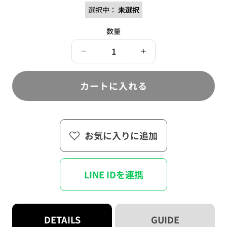
販
ん
ョ
れ
売
選択中：
未選択
ン
て
で
は
い
き
売
る
ま
数量
り
か
せ
切
販
ん
れ
売
て
Paradox
で
Paradox
い
き
Live
Live
る
ま
か
GGURUMI
せ
GGURUMI
販
カートに入れる
ん
OOTD
OOTD
売
で
Ver.
Ver.
き
の
の
ま
せ
数
数
ん
お気に入りに追加
量
量
を
を
減
増
ら
や
LINE IDを連携
す
す
DETAILS
GUIDE