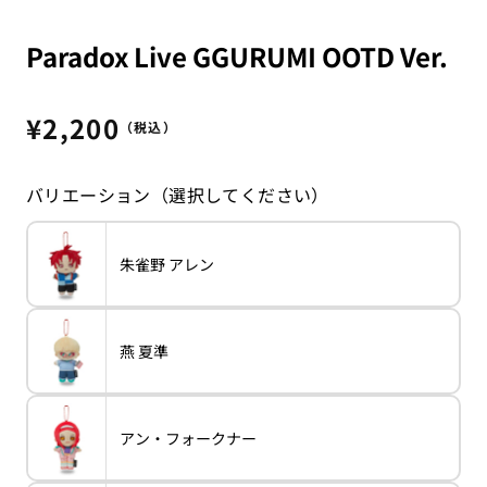
Paradox Live GGURUMI OOTD Ver.
通
¥2,200
（税込）
常
価
バリエーション（選択してください）
格
バ
朱雀野 アレン
variant
朱
リ
雀
エ
野
ー
ア
シ
レ
ョ
ン
バ
燕 夏準
ン
variant
燕
リ
は
夏
エ
売
準
ー
り
シ
切
ョ
れ
バ
アン・フォークナー
ン
variant
ア
て
リ
は
ン・
い
エ
売
フ
る
ー
り