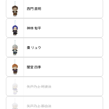
ォ
か
シ
切
ー
販
ョ
れ
ク
売
バ
西門 直明
ン
variant
西
て
ナ
で
リ
は
門
い
ー
き
エ
売
直
る
ま
ー
り
明
か
せ
シ
切
販
ん
ョ
れ
売
バ
神林 匋平
ン
variant
神
て
で
リ
は
林
い
き
エ
売
匋
る
ま
ー
り
平
か
せ
シ
切
販
ん
ョ
れ
売
バ
棗 リュウ
ン
variant
棗
て
で
リ
は
リ
い
き
エ
売
ュ
る
ま
ー
り
ウ
か
せ
シ
切
販
ん
ョ
れ
売
バ
闇堂 四季
ン
variant
闇
て
で
リ
は
堂
い
き
エ
売
四
る
ま
ー
り
季
か
せ
シ
切
販
ん
ョ
れ
売
バ
矢戸乃上 珂波汰
ン
variant
矢
て
で
リ
は
戸
い
き
エ
売
乃
る
ま
ー
り
上
か
せ
シ
切
珂
販
ん
ョ
れ
波
売
バ
矢戸乃上 那由汰
ン
variant
矢
て
汰
で
リ