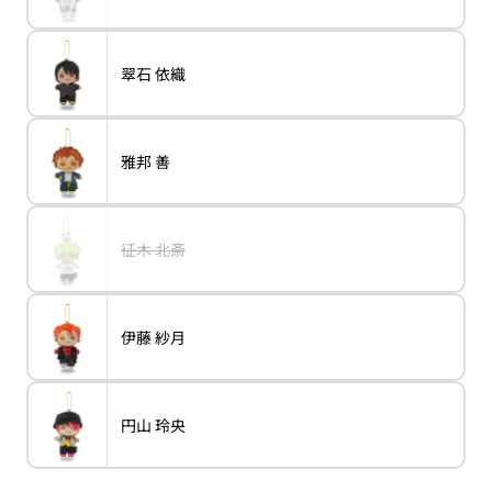
は
戸
い
き
エ
売
乃
る
ま
ー
り
上
か
せ
シ
切
那
販
ん
ョ
れ
由
売
バ
翠石 依織
ン
variant
翠
て
汰
で
リ
は
石
い
き
エ
売
依
る
ま
ー
り
織
か
せ
シ
切
販
ん
ョ
れ
売
バ
雅邦 善
ン
variant
雅
て
で
リ
は
邦
い
き
エ
売
善
る
ま
ー
り
か
せ
シ
切
販
ん
ョ
れ
売
バ
征木 北斎
ン
variant
征
て
で
リ
は
木
い
き
エ
売
北
る
ま
ー
り
斎
か
せ
シ
切
販
ん
ョ
れ
売
バ
伊藤 紗月
ン
variant
伊
て
で
リ
は
藤
い
き
エ
売
紗
る
ま
ー
り
月
か
せ
シ
切
販
ん
ョ
れ
売
バ
円山 玲央
ン
variant
円
て
で
リ
は
山
い
き
エ
売
玲
る
ま
ー
り
央
か
せ
シ
切