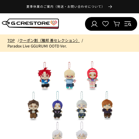
コンテ
気
ンツに
夏季休業のご案内（発送・お問い合わせについて）
ロ
に
進む
カ
グ
入
ー
イ
り
ト
ン
リ
TOP
クーポン割（雅邦 善セレクション）
ス
Paradox Live GGURUMI OOTD Ver.
ト