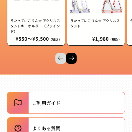
うたってにこりん☆ アクリルス
うたってにこりん☆ アクリルス
タンドキーホルダー（ブライン
タンド
ド）
通
¥550〜¥5,500
通
¥1,980
（税込）
（税込）
常
常
価
価
格
格
ご利用ガイド
よくある質問