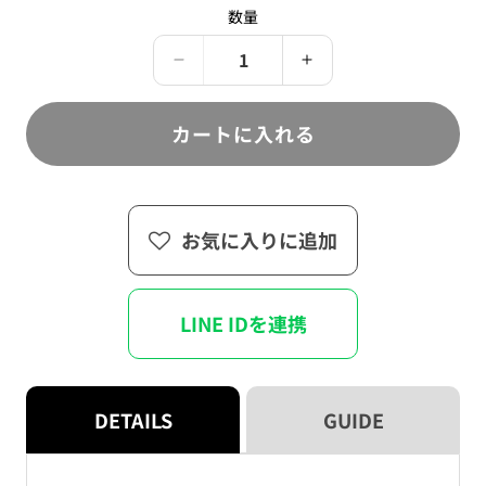
売
る
ま
数量
り
か
せ
切
販
ん
れ
売
て
で
う
う
い
き
る
た
た
ま
か
せ
っ
っ
販
カートに入れる
ん
売
て
て
で
き
に
に
ま
こ
せ
こ
ん
り
り
お気に入りに追加
ん
ん
☆
☆
ブ
ブ
LINE IDを連携
ロ
ロ
マ
マ
イ
イ
ド
ド
DETAILS
GUIDE
セ
セ
ッ
ッ