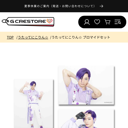
コンテ
気
ンツに
夏季休業のご案内（発送・お問い合わせについて）
ロ
に
進む
カ
グ
入
ー
イ
り
ト
ン
リ
TOP
うたってにこりん☆
うたってにこりん☆ ブロマイドセット
ス
ト