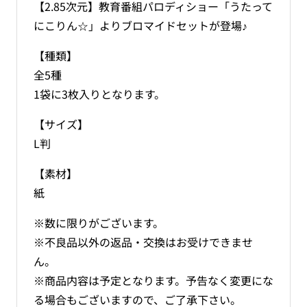
ト
ト
【2.85次元】教育番組パロディショー「うたって
の
の
にこりん☆」よりブロマイドセットが登場♪
数
数
量
量
【種類】
を
を
全5種
減
増
1袋に3枚入りとなります。
ら
や
す
す
【サイズ】
L判
【素材】
紙
※数に限りがございます。
※不良品以外の返品・交換はお受けできませ
ん。
※商品内容は予定となります。予告なく変更にな
る場合もございますので、ご了承下さい。