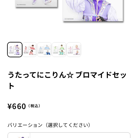
うたってにこりん☆ ブロマイドセッ
ト
通
¥660
（税込）
常
価
バリエーション（選択してください）
格