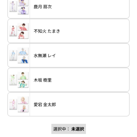
バ
鹿月 扇次
variant
鹿
リ
月
エ
扇
ー
次
シ
ョ
バ
不知火 たまき
ン
variant
不
リ
は
知
エ
売
火
ー
り
た
シ
切
ま
ョ
れ
き
バ
水無瀬 レイ
ン
variant
水
て
リ
は
無
い
エ
売
瀬
る
ー
り
レ
か
シ
切
イ
販
ョ
れ
売
バ
木坂 樹里
ン
variant
木
て
で
リ
は
坂
い
き
エ
売
樹
る
ま
ー
り
里
か
せ
シ
切
販
ん
ョ
れ
売
バ
愛宕 金太郎
ン
variant
愛
て
で
リ
は
宕
い
き
エ
売
金
る
ま
ー
り
太
か
せ
シ
切
郎
販
ん
ョ
れ
売
選択中：
未選択
ン
て
で
は
い
き