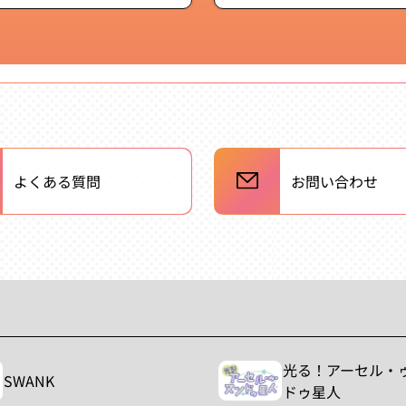
常
常
価
価
格
格
よくある質問
お問い合わせ
光る！アーセル・
SWANK
ドゥ星人