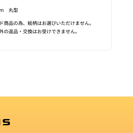
量
量
mm 丸型
を
を
減
増
ド商品の為、絵柄はお選びいただけません。
ら
や
外の返品・交換はお受けできません。
す
す
MS