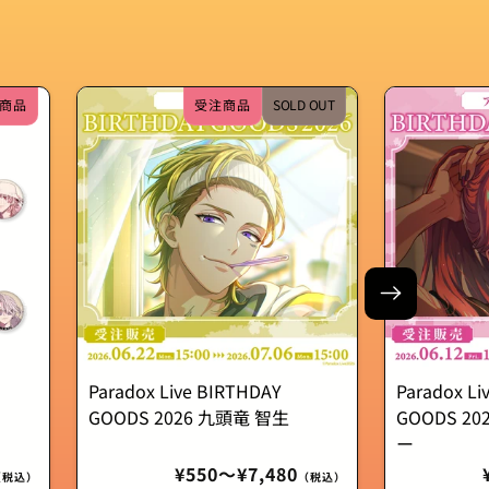
商品
受注商品
SOLD OUT
Paradox Live BIRTHDAY
Paradox Li
GOODS 2026 九頭竜 智生
GOODS 2
ー
通
¥550〜¥7,480
（税込）
（税込）