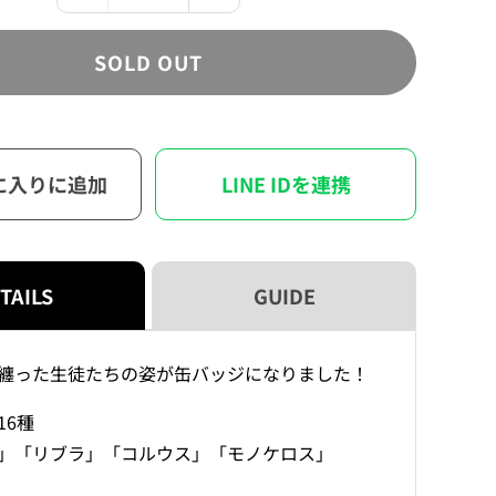
鳴
鳴
エ
エ
SOLD OUT
コ
コ
ー
ー
ズ
ズ
礼
礼
に入りに追加
LINE IDを連携
服
服
缶
缶
バ
バ
ッ
ッ
ジ
ジ
TAILS
GUIDE
vol.2（ブ
vol.2（ブ
ラ
ラ
纏った生徒たちの姿が缶バッジになりました！
イ
イ
ン
ン
16種
ド）
ド）
」「リブラ」「コルウス」「モノケロス」
の
の
数
数