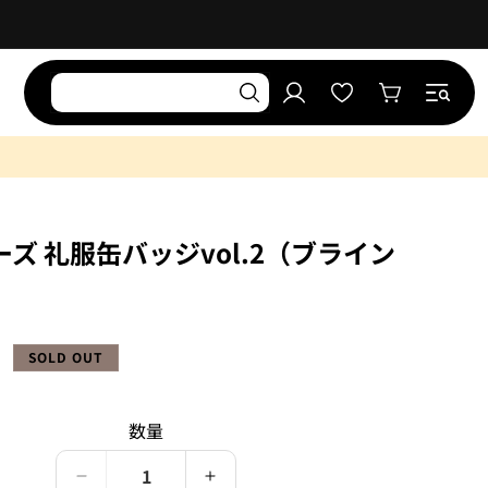
お
気
ロ
に
カ
グ
入
ー
イ
り
ト
ン
リ
ス
ト
ズ 礼服缶バッジvol.2（ブライン
SOLD OUT
）
数量
星
星