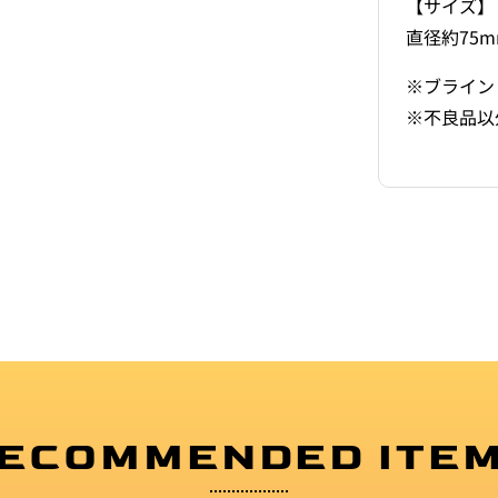
【サイズ】
直径約75
※ブライン
※不良品以
ECOMMENDED ITE