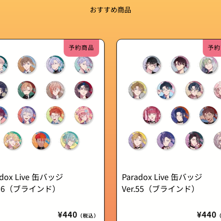
おすすめ商品
予約商品
予約
adox Live 缶バッジ
Paradox Live 缶バッジ
r.56（ブラインド）
Ver.55（ブラインド）
通
¥440
通
¥440
（税込）