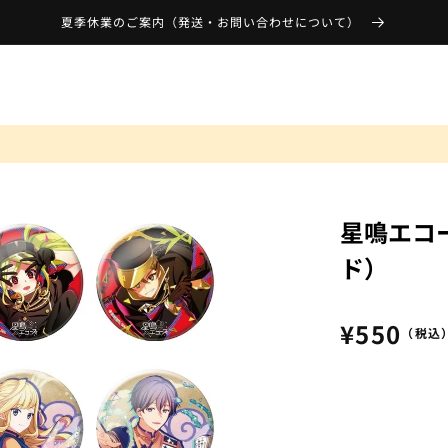
夏季休業のご案内（発送・お問い合わせについて）
）
星鳴エコー
ド）
通
¥550
（税込
常
価
格