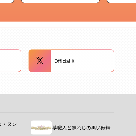
常
価
格
Official X
ゥ・ヌン
夢職人と忘れじの黒い妖精