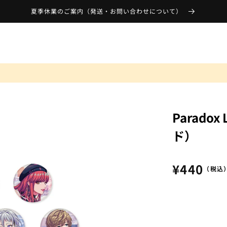
夏季休業のご案内（発送・お問い合わせについて）
Parado
ド）
通
¥440
（税込
常
価
格