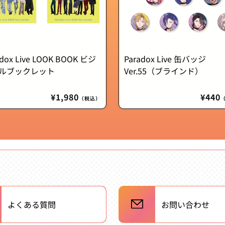
adox Live LOOK BOOK ビジ
Paradox Live 缶バッジ
ルブックレット
Ver.55（ブラインド）
通
¥1,980
通
¥440
（税込）
常
常
価
価
格
格
よくある質問
お問い合わせ