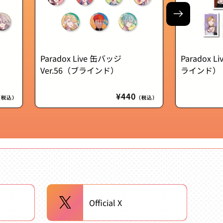
Paradox Live 缶バッジ
Paradox L
Ver.56（ブラインド）
ラインド）
通
¥440
（税込）
（税込）
常
価
格
Official X