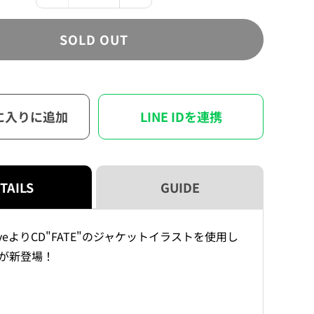
Live
Live
缶
缶
SOLD OUT
バ
バ
ッ
ッ
ジ
ジ
Ver.18（ブ
Ver.18（ブ
ラ
ラ
に入りに追加
LINE IDを連携
イ
イ
ン
ン
ド）
ド）
の
の
TAILS
GUIDE
数
数
量
量
を
を
 LiveよりCD"FATE"のジャケットイラストを使用し
減
増
が新登場！
ら
や
す
す