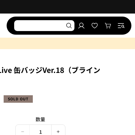
お
気
ロ
に
カ
グ
入
ー
イ
り
ト
ン
リ
ス
ト
x Live 缶バッジVer.18（ブライン
SOLD OUT
）
数量
Paradox
Paradox