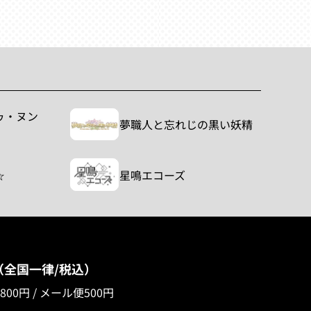
ゥ・ヌン
夢職人と忘れじの黒い妖精
☆
星鳴エコーズ
（全国一律/税込）
00円 / メール便500円