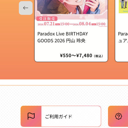
Paradox Live BIRTHDAY
Par
GOODS 2026 円山 玲央
ュア
通
¥550〜¥7,480
（税込）
常
価
格
ご利用ガイド