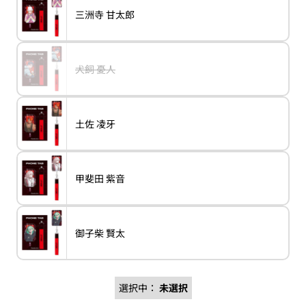
販
ん
ョ
れ
売
バ
三洲寺 甘太郎
ン
variant
三
て
で
リ
は
洲
い
き
エ
売
寺
る
ま
ー
り
甘
か
せ
シ
切
太
販
ん
ョ
れ
郎
売
バ
犬飼 憂人
ン
variant
犬
て
で
リ
は
飼
い
き
エ
売
憂
る
ま
ー
り
人
か
せ
シ
切
販
ん
ョ
れ
売
バ
土佐 凌牙
ン
variant
土
て
で
リ
は
佐
い
き
エ
売
凌
る
ま
ー
り
牙
か
せ
シ
切
販
ん
ョ
れ
売
バ
甲斐田 紫音
ン
variant
甲
て
で
リ
は
斐
い
き
エ
売
田
る
ま
ー
り
紫
か
せ
シ
切
音
販
ん
ョ
れ
売
バ
御子柴 賢太
ン
variant
御
て
で
リ
は
子
い
き
エ
売
柴
る
ま
ー
り
賢
か
せ
シ
切
太
販
ん
ョ
れ
売
選択中：
未選択
ン
て
で
は
い
き