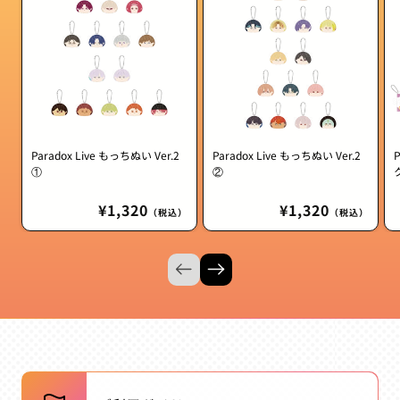
Paradox Live もっちぬい Ver.2
Paradox Live もっちぬい Ver.2
①
②
通
¥1,320
通
¥1,320
（税込）
（税込）
常
常
価
価
格
格