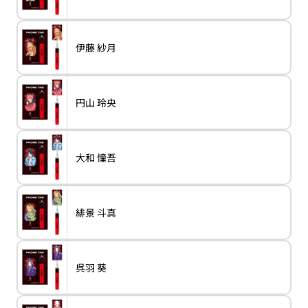
リ
は
木
い
き
エ
売
北
る
ま
ー
り
斎
か
せ
シ
切
販
ん
ョ
れ
売
バ
伊藤 紗月
ン
variant
伊
て
で
リ
は
藤
い
き
エ
売
紗
る
ま
ー
り
月
か
せ
シ
切
販
ん
ョ
れ
売
バ
円山 玲央
ン
variant
円
て
で
リ
は
山
い
き
エ
売
玲
る
ま
ー
り
央
か
せ
シ
切
販
ん
ョ
れ
売
バ
大和 憧吾
ン
variant
大
て
で
リ
は
和
い
き
エ
売
憧
る
ま
ー
り
吾
か
せ
シ
切
販
ん
ョ
れ
売
バ
緋景 斗真
ン
variant
緋
て
で
リ
は
景
い
き
エ
売
斗
る
ま
ー
り
真
か
せ
シ
切
販
ん
ョ
れ
売
バ
呉羽 葵
ン
variant
呉
て
で
リ
は
羽
い
き
エ
売
葵
る
ま
ー
り
か
せ
シ
切