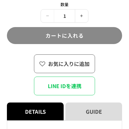
売
る
ま
数量
り
か
せ
切
販
ん
れ
売
て
Paradox
で
Paradox
い
き
Live
Live
る
ま
か
RAGE
せ
RAGE
販
カートに入れる
ん
フ
フ
売
で
ォ
ォ
き
ま
ン
ン
せ
ん
タ
タ
お気に入りに追加
ブ
ブ
＆
＆
ス
ス
LINE IDを連携
ト
ト
ラ
ラ
ッ
ッ
プ
プ
DETAILS
GUIDE
セ
セ
ッ
ッ
ト
ト