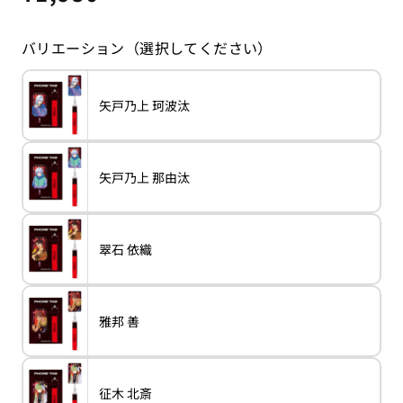
常
価
バリエーション（選択してください）
格
バ
矢戸乃上 珂波汰
variant
矢
リ
戸
エ
乃
ー
上
シ
珂
ョ
波
バ
矢戸乃上 那由汰
ン
variant
矢
汰
リ
は
戸
エ
売
乃
ー
り
上
シ
切
那
ョ
れ
由
バ
翠石 依織
ン
variant
翠
て
汰
リ
は
石
い
エ
売
依
る
ー
り
織
か
シ
切
販
ョ
れ
売
バ
雅邦 善
ン
variant
雅
て
で
リ
は
邦
い
き
エ
売
善
る
ま
ー
り
か
せ
シ
切
販
ん
ョ
れ
売
バ
征木 北斎
ン
variant
征
て
で