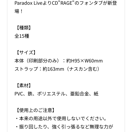
Paradox LiveよりCD"RAGE"のフォンタブが新登
の
の
場！
数
数
量
量
を
を
【種類】
減
増
全15種
ら
や
す
す
【サイズ】
本体（印刷部分のみ）：約H95×W60mm
ストラップ：約163mm（ナスカン含む）
【素材】
PVC、鉄、ポリエステル、亜鉛合金、紙
【使用上のご注意】
・本来の用途以外で使用しないでください。
・振り回したり、強く引っ張るなど無理な力が