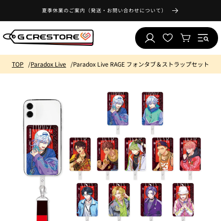
コンテ
気
ンツに
夏季休業のご案内（発送・お問い合わせについて）
ロ
に
進む
カ
グ
入
ー
イ
り
ト
ン
リ
TOP
Paradox Live
Paradox Live RAGE フォンタブ＆ストラップセット
ス
ト