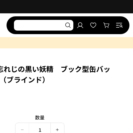
お
気
ロ
に
カ
グ
入
ー
イ
り
ト
ン
リ
ス
ト
忘れじの黒い妖精 ブック型缶バッ
.3（ブラインド）
）
数量
夢
夢