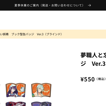
夏季休業のご案内（発送・お問い合わせについて）
い妖精 ブック型缶バッジ Ver.3（ブラインド）
夢職人と
ジ Ver
通
¥550
（税込
常
価
格