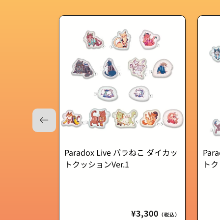
Paradox Live パラねこ ダイカッ
Par
トクッションVer.1
トク
通
¥3,300
（税込）