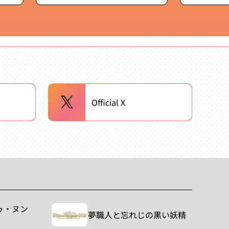
常
価
格
Official X
ゥ・ヌン
夢職人と忘れじの黒い妖精