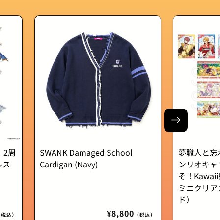
 2周
SWANK Damaged School
夢職人と忘
ルス
Cardigan (Navy)
ンリオキャ
そ！Kawa
ミニクリア
ド）
通
¥8,800
（税込）
（税込）