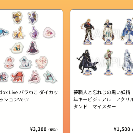
adox Live パラねこ ダイカッ
夢職人と忘れじの黒い妖精
ッションVer.2
年キービジュアル アクリ
タンド マイスター
通
¥3,300
通
¥1,500
（税込）