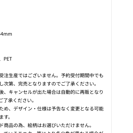
ジ
ジ
Ver.3（ブ
Ver.3（ブ
ラ
ラ
イ
イ
ン
ン
54mm
ド）
ド）
の
の
数
数
PET
量
量
を
を
減
増
受注生産ではございません。予約受付期間中でも
ら
や
し次第、完売となりますのでご了承ください。
す
す
後、キャンセルが出た場合は自動的に再販となり
ご了承ください。
ため、デザイン・仕様は予告なく変更となる可能
ます。
ド商品の為、絵柄はお選びいただけません。