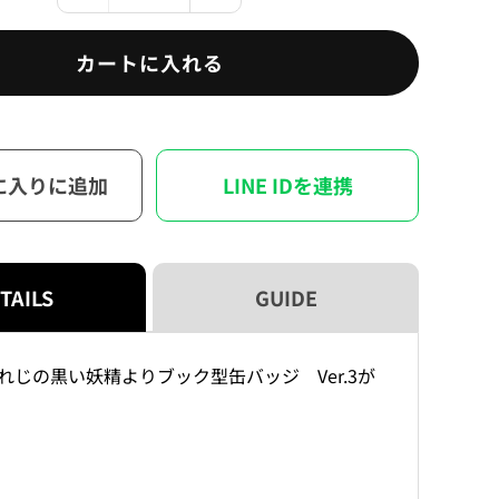
職
職
人
人
カートに入れる
と
と
忘
忘
れ
れ
じ
じ
に入りに追加
LINE IDを連携
の
の
黒
黒
い
い
妖
妖
精
精
TAILS
GUIDE
ブ
ブ
ッ
ッ
れじの黒い妖精よりブック型缶バッジ Ver.3が
ク
ク
型
型
缶
缶
バ
バ
ッ
ッ