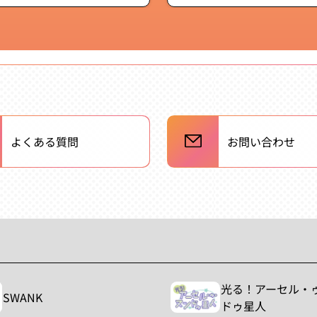
常
常
価
価
格
格
よくある質問
お問い合わせ
光る！アーセル・
SWANK
ドゥ星人