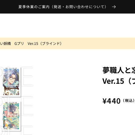
夏季休業のご案内（発送・お問い合わせについて）
妖精 Gプリ Ver.15（ブラインド）
夢職人と
Ver.1
通
¥440
（税込
常
価
格