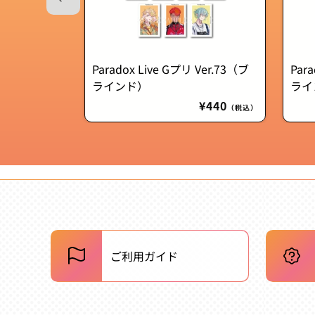
Paradox Live Gプリ Ver.73（ブ
Par
ラインド）
ライ
通
¥440
（税込）
常
価
格
ご利用ガイド