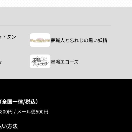
ゥ・ヌン
夢職人と忘れじの黒い妖精
☆
星鳴エコーズ
（全国一律/税込）
00円 / メール便500円
払い方法