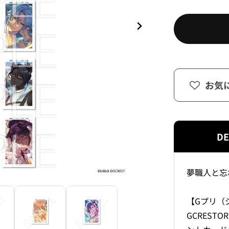
お気
DE
夢職人と忘れ
【Gプリ（
GCRES