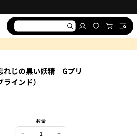
お
気
ロ
に
カ
グ
入
ー
イ
り
ト
ン
リ
ス
ト
忘れじの黒い妖精 Gプリ
5（ブラインド）
）
数量
夢
夢