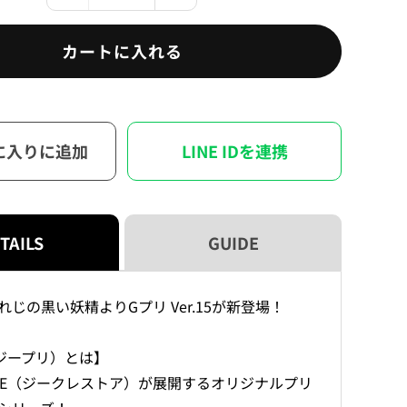
職
職
人
人
カートに入れる
と
と
忘
忘
れ
れ
じ
じ
に入りに追加
LINE IDを連携
の
の
黒
黒
い
い
妖
妖
精
精
TAILS
GUIDE
G
G
プ
プ
リ
リ
じの黒い妖精よりGプリ Ver.15が新登場！
Ver.15（ブ
Ver.15（ブ
ラ
ラ
ジープリ）とは】
イ
イ
TORE（ジークレストア）が展開するオリジナルプリ
ン
ン