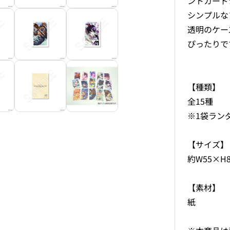
ントカード
シンプルな
透明のケー
ぴったりで
【種類】
全15種
※1袋ラン
【サイズ】
約W55×H
【素材】
紙