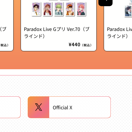
1（ブ
Paradox Live Gプリ Ver.70（ブ
Paradox L
ラインド）
ラインド）
通
¥440
（税込）
（税込）
常
価
格
Official X