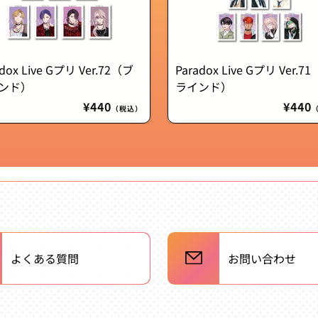
adox Live Gプリ Ver.72（ブ
Paradox Live Gプリ Ver.7
ンド）
ラインド）
通
¥440
通
¥440
（税込）
常
常
価
価
格
格
よくある質問
お問い合わせ