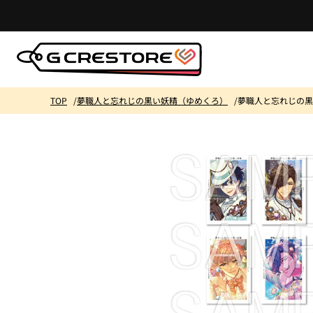
コンテ
ンツに
進む
TOP
夢職人と忘れじの黒い妖精（ゆめくろ）
夢職人と忘れじの黒い