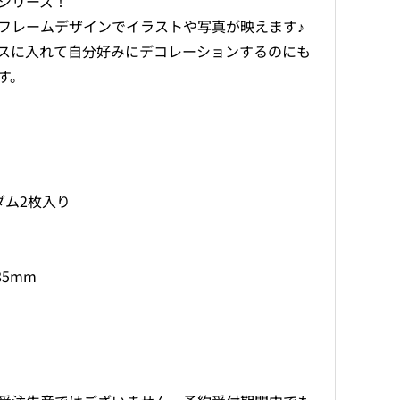
シリーズ！
ド）
ド）
フレームデザインでイラストや写真が映えます♪
の
の
数
数
スに入れて自分好みにデコレーションするのにも
量
量
す。
を
を
減
増
ら
や
す
す
ダム2枚入り
85mm