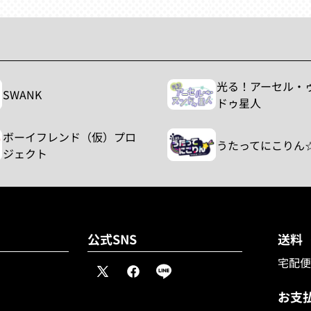
光る！アーセル・
SWANK
ドゥ星人
ボーイフレンド（仮）プロ
うたってにこりん
ジェクト
公式SNS
送料
宅配便8
X
Facebook
Line
(Twitter)
お支