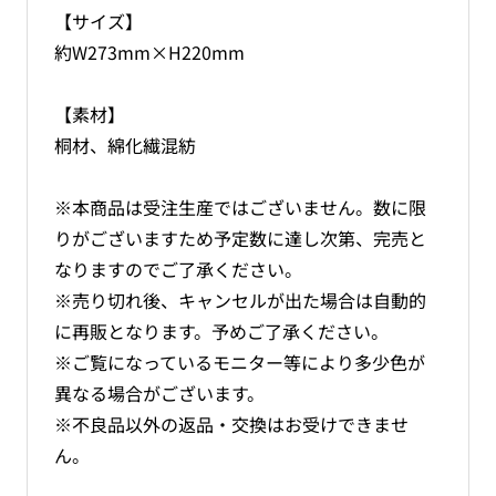
ス）
ス）
【サイズ】
の
の
約W273mm×H220mm
数
数
量
量
を
を
【素材】
減
増
桐材、綿化繊混紡
ら
や
す
す
※本商品は受注生産ではございません。数に限
りがございますため予定数に達し次第、完売と
なりますのでご了承ください。
※売り切れ後、キャンセルが出た場合は自動的
に再販となります。予めご了承ください。
※ご覧になっているモニター等により多少色が
異なる場合がございます。
※不良品以外の返品・交換はお受けできませ
ん。