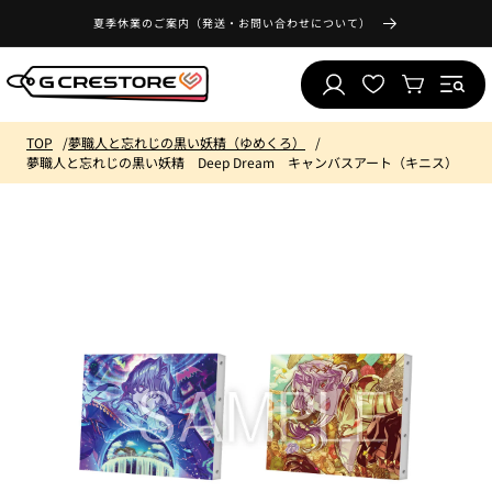
コンテ
気
ンツに
夏季休業のご案内（発送・お問い合わせについて）
ロ
に
進む
カ
グ
入
ー
イ
り
ト
ン
リ
TOP
夢職人と忘れじの黒い妖精（ゆめくろ）
ス
夢職人と忘れじの黒い妖精 Deep Dream キャンバスアート（キニス）
ト