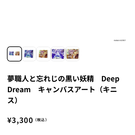
夢職人と忘れじの黒い妖精 Deep
Dream キャンバスアート（キニ
ス）
通
¥3,300
（税込）
常
価