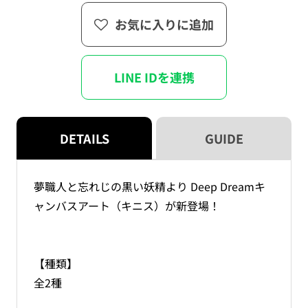
ん
じ
じ
お気に入りに追加
の
の
黒
黒
い
い
LINE IDを連携
妖
妖
精
精
Deep
Deep
Dream
Dream
DETAILS
GUIDE
キ
キ
ャ
ャ
ン
ン
夢職人と忘れじの黒い妖精より Deep Dreamキ
バ
バ
ャンバスアート（キニス）が新登場！
ス
ス
ア
ア
ー
ー
ト
ト
【種類】
（キ
（キ
全2種
ニ
ニ