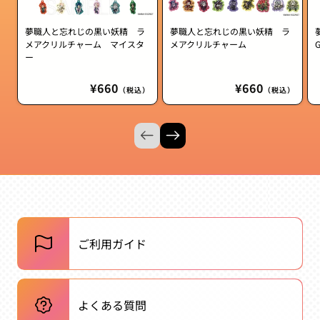
夢職人と忘れじの黒い妖精 ラ
夢職人と忘れじの黒い妖精 ラ
メアクリルチャーム マイスタ
メアクリルチャーム
ー
通
¥660
通
¥660
（税込）
（税込）
常
常
価
価
格
格
ご利用ガイド
よくある質問