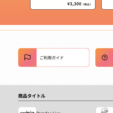
通
¥3,300
（税込）
常
価
格
ご利用ガイド
商品タイトル