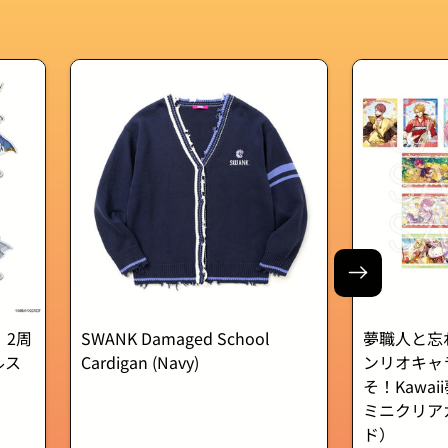
 2周
SWANK Damaged School
夢職人と忘
ルス
Cardigan (Navy)
ンリオキャ
そ！Kawa
ミニクリア
ド）