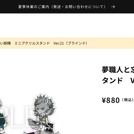
夏季休業のご案内（発送・お問い合わせについて）
い妖精 ミニアクリルスタンド Ver.21（ブラインド）
夢職人と
タンド V
通
¥880
（税込
常
価
格