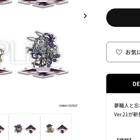
お気
DE
夢職人と忘
Ver.21が