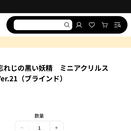
お
気
ロ
に
カ
グ
入
ー
イ
り
ト
ン
リ
ス
ト
忘れじの黒い妖精 ミニアクリルス
er.21（ブラインド）
）
数量
夢
夢