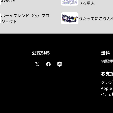
SWANK
ドゥ星人
ボーイフレンド（仮）プロ
うたってにこりん
ジェクト
公式SNS
送料
宅配便8
X
Facebook
Line
(Twitter)
お支
クレジッ
Appl
イ、d