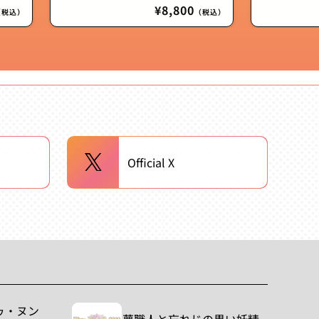
通
¥8,800
（税込）
（税込）
常
価
格
Official X
ゥ・ヌン