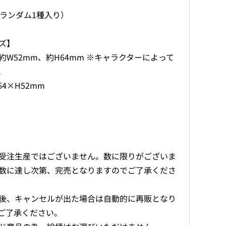
タ
タ
袋ランダム1種入り）
ン
ン
ド
ド
Ver.21（ブ
Ver.21（ブ
ズ】
ラ
ラ
約W52mm、約H64mm ※キャラクターによって
イ
イ
。
ン
ン
4×H52mm
ド）
ド）
の
の
数
数
量
量
を
を
減
増
受注生産ではございません。数に限りがございま
ら
や
数に達し次第、完売となりますのでご了承くださ
す
す
後、キャンセルが出た場合は自動的に再販となり
ご了承ください。