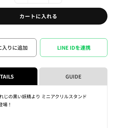
職
職
人
人
カートに入れる
と
と
忘
忘
れ
れ
じ
じ
に入りに追加
LINE IDを連携
の
の
黒
黒
い
い
妖
妖
精
精
TAILS
GUIDE
ミ
ミ
ニ
ニ
れじの黒い妖精より ミニアクリルスタンド
ア
ア
ク
ク
新登場！
リ
リ
ル
ル
ス
ス