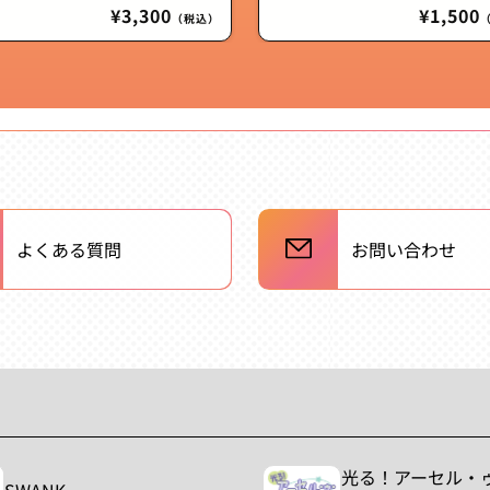
通
¥3,300
通
¥1,500
（税込）
常
常
価
価
格
格
よくある質問
お問い合わせ
光る！アーセル・