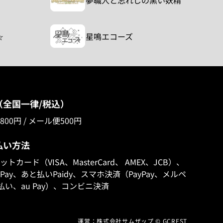
夢職人と忘れじの黒い妖精
☆
星鳴エコーズ
（全国一律/税込）
00円 / メール便500円
払い方法
トカード（VISA、MasterCard、 AMEX、JCB）、
e Pay、あと払いPaidy、スマホ決済（PayPay、メルペ
払い、au Pay）、コンビニ決済
運営：株式会社サムザップ © GCREST