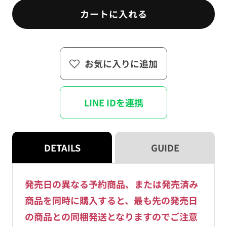
THE
THE
カートに入れる
ANIMATION
ANIMATION
BD2
BD2
の
の
数
数
お気に入りに追加
量
量
を
を
減
増
ら
や
LINE IDを連携
す
す
DETAILS
GUIDE
発売日の異なる予約商品、または発売済み
商品を同時に購入すると、最も先の発売日
の商品との同梱発送となりますのでご注意