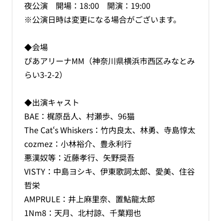
夜公演 開場：18:00 開演：19:00
※公演日時は変更になる場合がございます。
◆会場
ぴあアリーナMM（神奈川県横浜市西区みなとみ
らい3-2-2）
◆出演キャスト
BAE：梶原岳人、村瀬歩、96猫
The Cat‘s Whiskers：竹内良太、林勇、寺島惇太
cozmez：小林裕介、豊永利行
悪漢奴等：近藤孝行、矢野奨吾
VISTY：中島ヨシキ、伊東歌詞太郎、愛美、住谷
哲栄
AMPRULE：井上麻里奈、置鮎龍太郎
1Nm8：天月、北村諒、千葉翔也