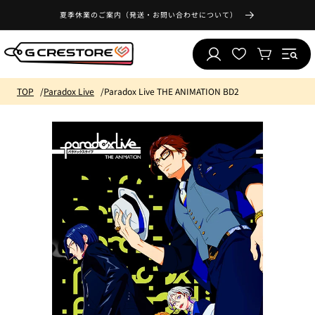
コンテ
気
ンツに
夏季休業のご案内（発送・お問い合わせについて）
ロ
に
進む
カ
グ
入
ー
イ
り
ト
ン
リ
TOP
Paradox Live
Paradox Live THE ANIMATION BD2
ス
ト