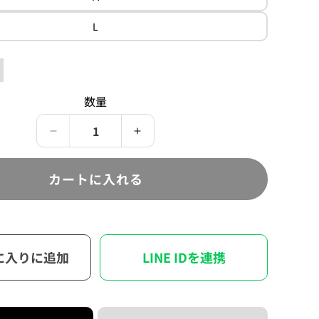
M
シ
リ
ョ
エ
variant
ン
バ
ー
L
L
は
リ
シ
売
エ
ョ
り
ー
ン
切
シ
は
れ
ョ
売
て
ン
り
い
は
切
数量
る
売
れ
か
り
て
販
切
い
売
れ
る
SWANK
SWANK
で
て
か
Latest
Latest
き
い
販
ま
る
売
Model
Model
せ
か
で
カートに入れる
Track
Track
ん
販
き
売
ま
Jacket
Jacket
で
せ
(Pink)
(Pink)
き
ん
ま
の
の
せ
数
ん
数
に入りに追加
LINE IDを連携
量
量
を
を
減
増
ら
や