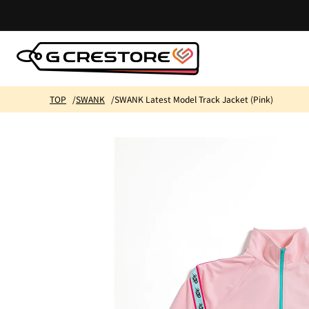
コンテ
ンツに
進む
TOP
SWANK
SWANK Latest Model Track Jacket (Pink)