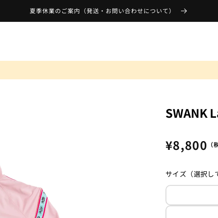
夏季休業のご案内（発送・お問い合わせについて）
SWANK La
通
¥8,800
（
常
価
サイズ（選択し
格