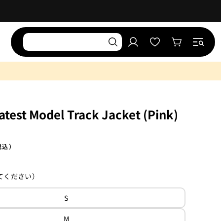
お
気
ロ
に
カ
グ
入
ー
イ
り
ト
ン
リ
ス
ト
test Model Track Jacket (Pink)
税込）
てください）
variant
バ
S
S
リ
エ
variant
ー
バ
M