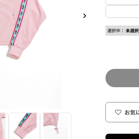
選択中：
未選択
お気