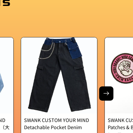
MS
ND
SWANK CUSTOM YOUR MIND
SWANK CU
et（大
Detachable Pocket Denim
Patches &