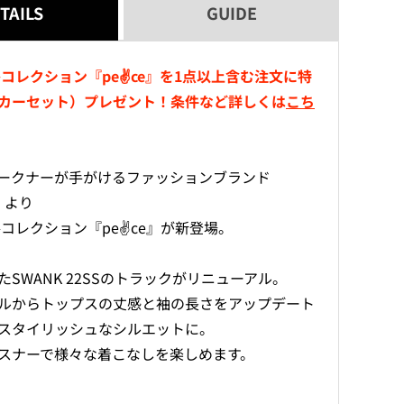
TAILS
GUIDE
す
す
秋冬コレクション『pe✌ce』を1点以上含む注文に特
カーセット）プレゼント！条件など詳しくは
こち
ークナーが手がけるファッションブランド
」より
冬コレクション『pe✌ce』が新登場。
SWANK 22SSのトラックがリニューアル。
ルからトップスの丈感と袖の長さをアップデート
スタイリッシュなシルエットに。
スナーで様々な着こなしを楽しめます。