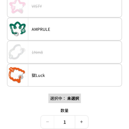
販
ん
ョ
れ
売
バ
VISTY
ン
variant
VISTY
て
で
リ
は
い
き
エ
売
る
ま
ー
り
か
せ
シ
切
販
ん
ョ
れ
売
バ
AMPRULE
ン
variant
AMPRULE
て
で
リ
は
い
き
エ
売
る
ま
ー
り
か
せ
シ
切
販
ん
ョ
れ
売
バ
1Nm8
ン
variant
1Nm8
て
で
リ
は
い
き
エ
売
る
ま
ー
り
か
せ
シ
切
販
ん
ョ
れ
売
バ
獄Luck
ン
variant
獄
て
で
リ
は
Luck
い
き
エ
売
る
ま
ー
り
か
せ
シ
切
販
ん
ョ
れ
売
選択中：
未選択
ン
て
で
は
い
き
売
る
ま
数量
り
か
せ
切
販
ん
れ
売
て
で
Paradox
Paradox
い
き