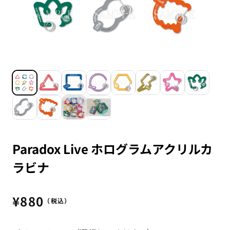
Paradox Live ホログラムアクリルカ
ラビナ
通
¥880
（税込）
常
価