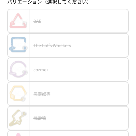
バリエーション（選択してください）
格
バ
BAE
variant
BAE
リ
エ
ー
シ
ョ
バ
The Cat's Whiskers
ン
variant
The
リ
は
Cat's
エ
売
Whiskers
ー
り
シ
切
ョ
れ
バ
cozmez
ン
variant
cozmez
て
リ
は
い
エ
売
る
ー
り
か
シ
切
販
ョ
れ
売
バ
悪漢奴等
ン
variant
悪
て
で
リ
は
漢
い
き
エ
売
奴
る
ま
ー
り
等
か
せ
シ
切
販
ん
ョ
れ
売
バ
武雷管
ン
variant
武
て
で
リ
は
雷
い
き
エ
売
管
る
ま
ー
り
か
せ
シ
切