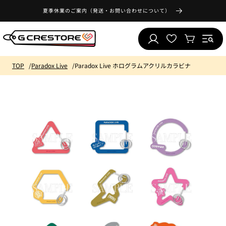
コンテ
気
ンツに
夏季休業のご案内（発送・お問い合わせについて）
ロ
に
進む
カ
グ
入
ー
イ
り
ト
ン
リ
TOP
Paradox Live
Paradox Live ホログラムアクリルカラビナ
ス
ト