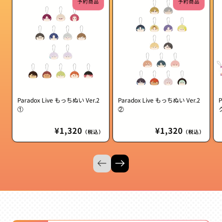
予約商品
予約商品
Paradox Live もっちぬい Ver.2
Paradox Live もっちぬい Ver.2
①
②
通
¥1,320
通
¥1,320
（税込）
（税込）
常
常
価
価
格
格