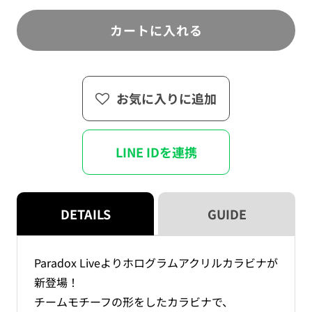
Live
Live
る
ま
か
せ
ホ
ホ
販
ん
カートに入れる
売
ロ
ロ
で
グ
グ
き
ま
ラ
ラ
せ
ん
ム
ム
お気に入りに追加
ア
ア
ク
ク
リ
リ
LINE IDを連携
ル
ル
カ
カ
ラ
ラ
ビ
ビ
DETAILS
GUIDE
ナ
ナ
の
の
数
数
Paradox Liveよりホログラムアクリルカラビナが
量
量
新登場！
を
を
チームモチーフの形をしたカラビナで、
減
増