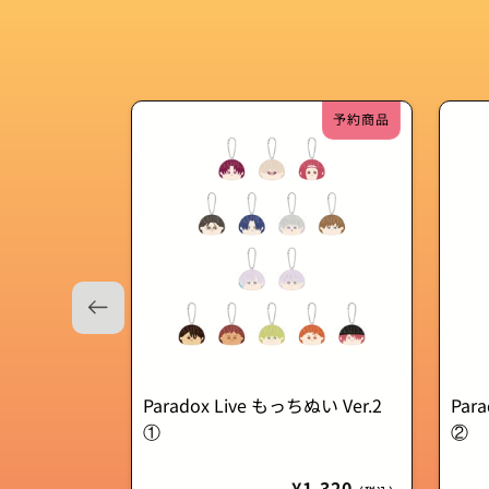
予約商品
Paradox Live もっちぬい Ver.2
Par
①
②
通
¥1,320