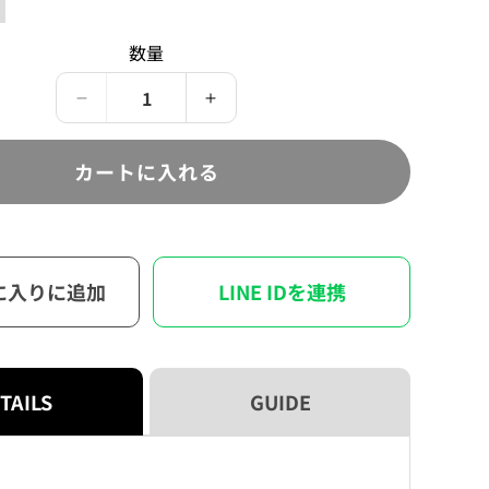
売
ン
て
で
は
い
き
売
る
ま
数量
り
か
せ
切
販
ん
れ
売
て
で
Paradox
Paradox
い
き
る
Live
Live
ま
か
せ
KARMA
KARMA
販
ん
カートに入れる
売
ア
ア
で
ク
ク
き
ま
リ
リ
せ
ん
ル
ル
ス
ス
に入りに追加
LINE IDを連携
タ
タ
ン
ン
ド
ド
の
の
TAILS
GUIDE
数
数
量
量
を
を