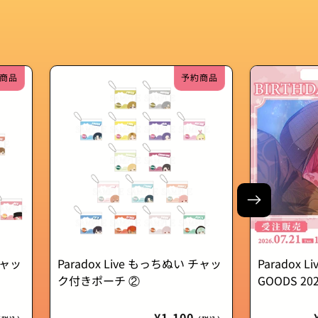
商品
予約商品
チャッ
Paradox Live もっちぬい チャッ
Paradox Li
ク付きポーチ ②
GOODS 20
通
¥1,100