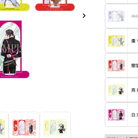
直
明
神
variant
神
林
匋
平
棗
variant
棗
リ
ュ
ウ
闇
variant
闇
堂
四
季
燕
variant
燕
東
夏
白
variant
白
忠
成