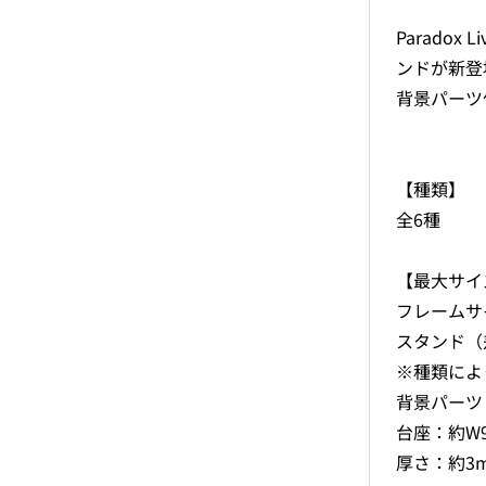
Parado
ンドが新登
背景パーツ
【種類】
全6種
【最大サイ
フレームサイ
スタンド（
※種類によ
背景パーツ
台座：約W9
厚さ：約3