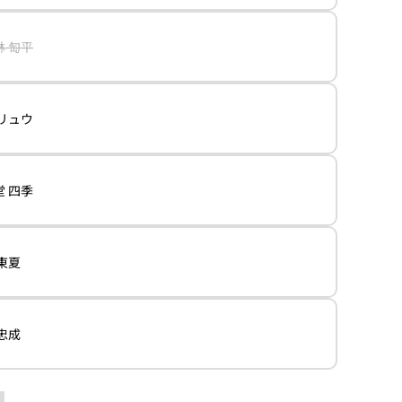
ー
シ
ョ
バ
林 匋平
ン
リ
は
エ
売
ー
り
シ
切
ョ
れ
バ
 リュウ
ン
て
リ
は
い
エ
売
る
ー
り
か
シ
切
販
ョ
れ
売
バ
堂 四季
ン
て
で
リ
は
い
き
エ
売
る
ま
ー
り
か
せ
シ
切
販
ん
ョ
れ
売
バ
 東夏
ン
て
で
リ
は
い
き
エ
売
る
ま
ー
り
か
せ
シ
切
販
ん
ョ
れ
売
バ
 忠成
ン
て
で
リ
は
い
き
エ
売
る
ま
ー
り
か
せ
シ
切
販
ん
ョ
れ