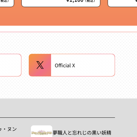
（税込）
（税込）
常
価
格
Official X
ゥ・ヌン
夢職人と忘れじの黒い妖精