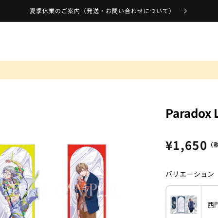
夏季休業のご案内（発送・お問い合わせについて）
Parado
通
¥1,650
（
常
価
バリエーション
格
西
variant
西
門