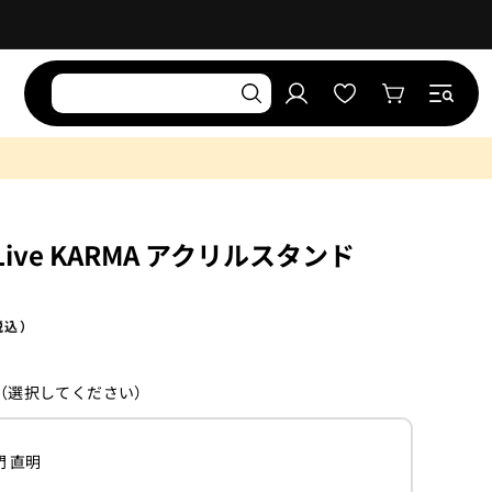
お
気
ロ
に
カ
グ
入
ー
イ
り
ト
ン
リ
ス
ト
x Live KARMA アクリルスタンド
税込）
（選択してください）
バ
門 直明
リ
エ