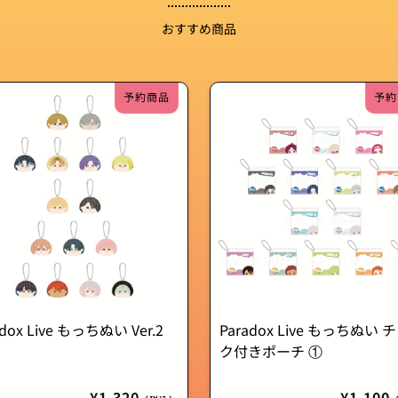
おすすめ商品
予約商品
予約
adox Live もっちぬい Ver.2
Paradox Live もっちぬい 
ク付きポーチ ①
通
¥1,320
通
¥1,100