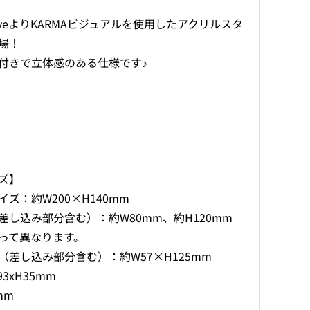
減
増
ら
や
x LiveよりKARMAビジュアルを使用したアクリルスタ
す
す
場！
付きで立体感のある仕様です♪
ズ】
ズ：約W200×H140mm
差し込み部分含む）：約W80mm、約H120mm
って異なります。
（差し込み部分含む）：約W57×H125mm
3xH35mm
mm