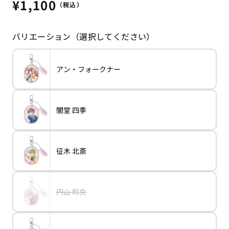
通
¥1,100
（税込）
常
価
バリエーション（選択してください）
格
バ
アン・フォークナー
variant
ア
リ
ン・
エ
フ
ー
ォ
シ
ー
ョ
ク
バ
闇堂 四季
ン
variant
闇
ナ
リ
は
堂
ー
エ
売
四
ー
り
季
シ
切
ョ
れ
バ
征木 北斎
ン
variant
征
て
リ
は
木
い
エ
売
北
る
ー
り
斎
か
シ
切
販
ョ
れ
売
バ
円山 玲央
ン
variant
円
て
で
リ
は
山
い
き
エ
売
玲
る
ま
ー
り
央
か
せ
シ
切
販
ん
ョ
れ