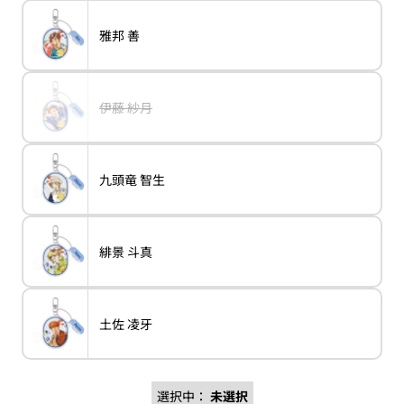
り
織
か
せ
シ
切
販
ん
ョ
れ
売
バ
雅邦 善
ン
variant
雅
て
で
リ
は
邦
い
き
エ
売
善
る
ま
ー
り
か
せ
シ
切
販
ん
ョ
れ
売
バ
伊藤 紗月
ン
variant
伊
て
で
リ
は
藤
い
き
エ
売
紗
る
ま
ー
り
月
か
せ
シ
切
販
ん
ョ
れ
売
バ
九頭竜 智生
ン
variant
九
て
で
リ
は
頭
い
き
エ
売
竜
る
ま
ー
り
智
か
せ
シ
切
生
販
ん
ョ
れ
売
バ
緋景 斗真
ン
variant
緋
て
で
リ
は
景
い
き
エ
売
斗
る
ま
ー
り
真
か
せ
シ
切
販
ん
ョ
れ
売
バ
土佐 凌牙
ン
variant
土
て
で
リ
は
佐
い
き
エ
売
凌
る
ま
ー
り
牙
か
せ
シ
切
販
ん
ョ
れ
売
選択中：
未選択
ン
て