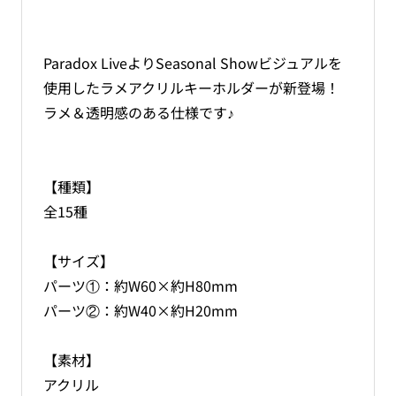
Ver.1
Ver.1
の
の
数
数
Paradox LiveよりSeasonal Showビジュアルを
量
量
使用したラメアクリルキーホルダーが新登場！
を
を
ラメ＆透明感のある仕様です♪
減
増
ら
や
す
す
【種類】
全15種
【サイズ】
パーツ①：約W60×約H80mm
パーツ②：約W40×約H20mm
【素材】
アクリル