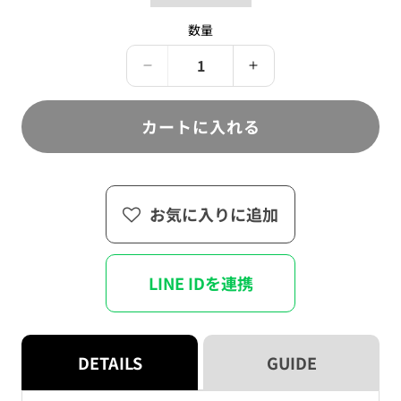
で
は
い
き
売
る
ま
数量
り
か
せ
切
販
ん
れ
売
て
Paradox
で
Paradox
い
き
Live
Live
る
ま
か
Seasonal
せ
Seasonal
販
カートに入れる
ん
Show
Show
売
で
ラ
ラ
き
ま
メ
メ
せ
ア
ア
ん
お気に入りに追加
ク
ク
リ
リ
ル
ル
キ
キ
LINE IDを連携
ー
ー
ホ
ホ
ル
ル
DETAILS
GUIDE
ダ
ダ
ー
ー