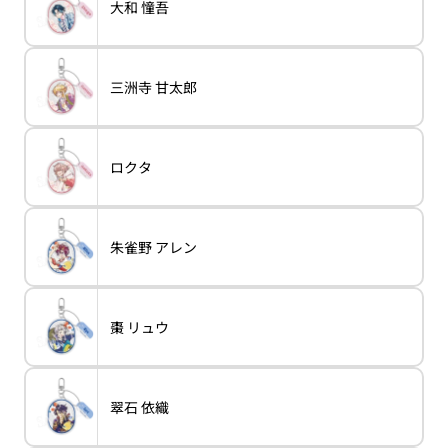
売
バ
大和 憧吾
ン
variant
大
て
で
リ
は
和
い
き
エ
売
憧
る
ま
ー
り
吾
か
せ
シ
切
販
ん
ョ
れ
売
バ
三洲寺 甘太郎
ン
variant
三
て
で
リ
は
洲
い
き
エ
売
寺
る
ま
ー
り
甘
か
せ
シ
切
太
販
ん
ョ
れ
郎
売
バ
ロクタ
ン
variant
ロ
て
で
リ
は
ク
い
き
エ
売
タ
る
ま
ー
り
か
せ
シ
切
販
ん
ョ
れ
売
バ
朱雀野 アレン
ン
variant
朱
て
で
リ
は
雀
い
き
エ
売
野
る
ま
ー
り
ア
か
せ
シ
切
レ
販
ん
ョ
れ
ン
売
バ
棗 リュウ
ン
variant
棗
て
で
リ
は
リ
い
き
エ
売
ュ
る
ま
ー
り
ウ
か
せ
シ
切
販
ん
ョ
れ
売
バ
翠石 依織
ン
variant
翠
て
で
リ
は
石
い
き
エ
売
依
る
ま
ー