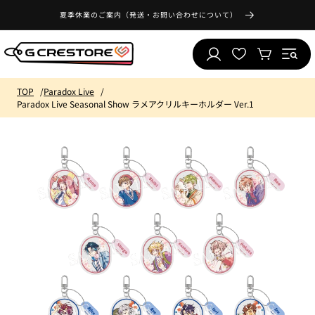
コンテ
気
ンツに
夏季休業のご案内（発送・お問い合わせについて）
ロ
に
進む
カ
グ
入
ー
イ
り
ト
ン
リ
TOP
Paradox Live
ス
Paradox Live Seasonal Show ラメアクリルキーホルダー Ver.1
ト