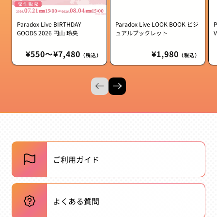
Paradox Live BIRTHDAY
Paradox Live LOOK BOOK ビジ
GOODS 2026 円山 玲央
ュアルブックレット
通
¥550〜¥7,480
通
¥1,980
（税込）
（税込）
常
常
価
価
格
格
ご利用ガイド
よくある質問