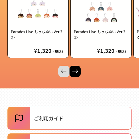
Paradox Live もっちぬい Ver.2
Paradox Live もっちぬい Ver.2
①
②
通
¥1,320
通
¥1,320
（税込）
（税込）
常
常
価
価
格
格
ご利用ガイド