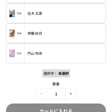
売
善
る
ま
ー
り
か
せ
シ
切
販
ん
ョ
れ
売
バ
征木 北斎
ン
variant
征
て
で
リ
は
木
い
き
エ
売
北
る
ま
ー
り
斎
か
せ
シ
切
販
ん
ョ
れ
売
バ
伊藤 紗月
ン
variant
伊
て
で
リ
は
藤
い
き
エ
売
紗
る
ま
ー
り
月
か
せ
シ
切
販
ん
ョ
れ
売
バ
円山 玲央
ン
variant
円
て
で
リ
は
山
い
き
エ
売
玲
る
ま
ー
り
央
か
せ
シ
切
販
ん
ョ
れ
売
選択中：
未選択
ン
て
で
は
い
き
売
る
ま
数量
り
か
せ
切
販
ん
れ
売
て
Paradox
で
Paradox
い
き
Live
Live
る
ま
か
せ
真
真
販
カートに入れる
ん