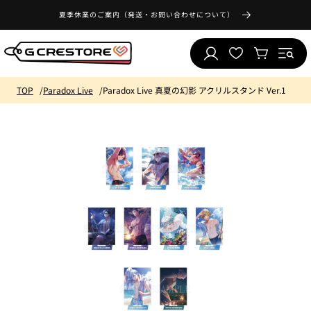
コンテ
気
ンツに
夏季休業のご案内（発送・お問い合わせについて）
ロ
に
進む
カ
グ
入
ー
イ
り
ト
ン
リ
TOP
Paradox Live
Paradox Live 真夏の幻影 アクリルスタンド Ver.1
ス
ト