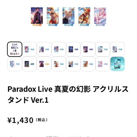
Paradox Live 真夏の幻影 アクリルス
タンド Ver.1
通
¥1,430
（税込）
常
価