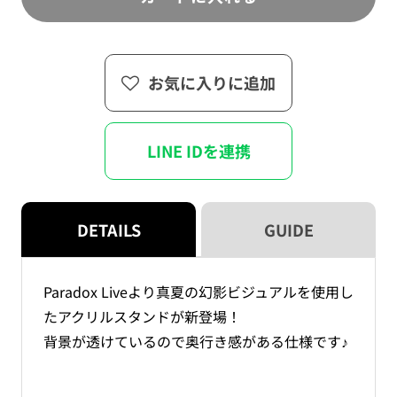
売
夏
夏
で
の
の
き
ま
幻
幻
せ
ん
影
影
お気に入りに追加
ア
ア
ク
ク
リ
リ
LINE IDを連携
ル
ル
ス
ス
タ
タ
ン
ン
DETAILS
GUIDE
ド
ド
Ver.1
Ver.1
の
の
Paradox Liveより真夏の幻影ビジュアルを使用し
数
数
たアクリルスタンドが新登場！
量
量
背景が透けているので奥行き感がある仕様です♪
を
を
減
増
ら
や