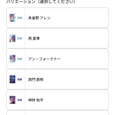
バリエーション（選択してください）
格
バ
朱雀野 アレン
variant
朱
リ
雀
エ
野
ー
ア
シ
レ
ョ
ン
バ
燕 夏準
ン
variant
燕
リ
は
夏
エ
売
準
ー
り
シ
切
ョ
れ
バ
アン・フォークナー
ン
variant
ア
て
リ
は
ン・
い
エ
売
フ
る
ー
り
ォ
か
シ
切
ー
販
ョ
れ
ク
売
バ
西門 直明
ン
variant
西
て
ナ
で
リ
は
門
い
ー
き
エ
売
直
る
ま
ー
り
明
か
せ
シ
切
販
ん
ョ
れ
売
バ
神林 匋平
ン
variant
神
て
で
リ
は
林
い
き
エ
売
匋
る
ま
ー
り
平
か
せ
シ
切