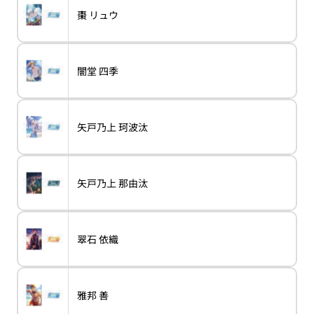
販
ん
ョ
れ
売
バ
棗 リュウ
ン
variant
棗
て
で
リ
は
リ
い
き
エ
売
ュ
る
ま
ー
り
ウ
か
せ
シ
切
販
ん
ョ
れ
売
バ
闇堂 四季
ン
variant
闇
て
で
リ
は
堂
い
き
エ
売
四
る
ま
ー
り
季
か
せ
シ
切
販
ん
ョ
れ
売
バ
矢戸乃上 珂波汰
ン
variant
矢
て
で
リ
は
戸
い
き
エ
売
乃
る
ま
ー
り
上
か
せ
シ
切
珂
販
ん
ョ
れ
波
売
バ
矢戸乃上 那由汰
ン
variant
矢
て
汰
で
リ
は
戸
い
き
エ
売
乃
る
ま
ー
り
上
か
せ
シ
切
那
販
ん
ョ
れ
由
売
バ
翠石 依織
ン
variant
翠
て
汰
で
リ
は
石
い
き
エ
売
依
る
ま
ー
り
織
か
せ
シ
切
販
ん
ョ
れ
売
バ
雅邦 善
ン
variant
雅
て
で
リ
は
邦
い
き
エ